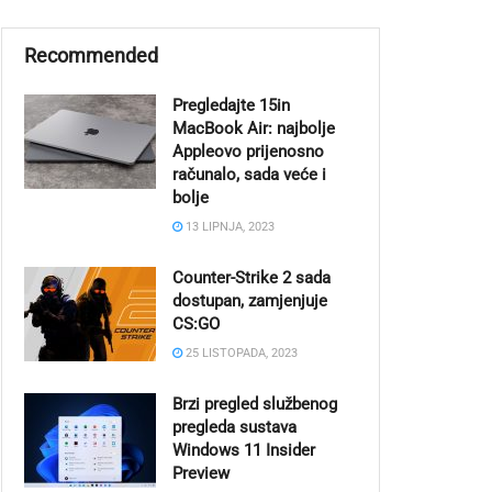
Recommended
Pregledajte 15in
MacBook Air: najbolje
Appleovo prijenosno
računalo, sada veće i
bolje
13 LIPNJA, 2023
Counter-Strike 2 sada
dostupan, zamjenjuje
CS:GO
25 LISTOPADA, 2023
Brzi pregled službenog
pregleda sustava
Windows 11 Insider
Preview