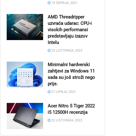
19 SRPNJA, 2021
AMD Threadripper
uzvraća udarac: CPU-i
visokih performansi
predstavljaju izazov
Intelu
23 LISTOPADA, 2023
Minimalni hardverski
zahtjevi za Windows 11
sada su još stroži nego
prije.
27 LIPNJA, 2021
Acer Nitro 5 Tiger 2022
i5 12500H recenzija
23 LISTOPADA, 2023