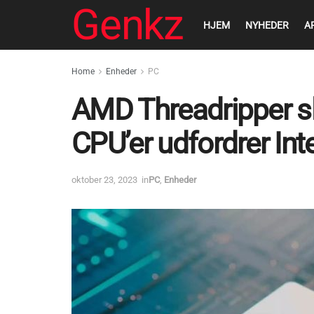
Genkz
HJEM
NYHEDER
A
Home
Enheder
PC
AMD Threadripper slå
CPU’er udfordrer Inte
oktober 23, 2023
in
PC
,
Enheder