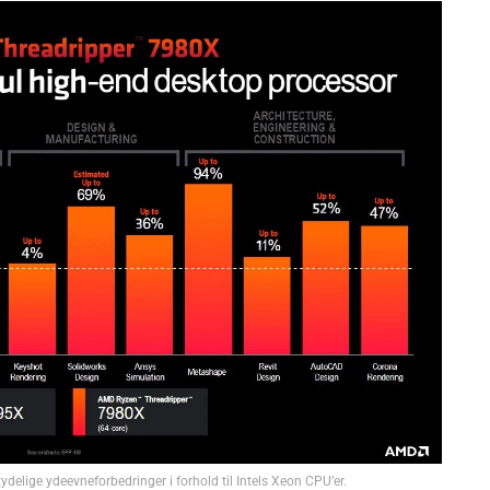
elige ydeevneforbedringer i forhold til Intels Xeon CPU’er.