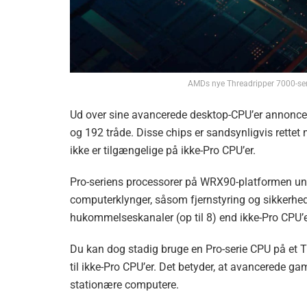
AMDs nye Threadripper 7000-serie
Ud over sine avancerede desktop-CPU’er annonce
og 192 tråde. Disse chips er sandsynligvis rettet
ikke er tilgængelige på ikke-Pro CPU’er.
Pro-seriens processorer på WRX90-platformen unde
computerklynger, såsom fjernstyring og sikkerhed.
hukommelseskanaler (op til 8) end ikke-Pro CPU’e
Du kan dog stadig bruge en Pro-serie CPU på e
til ikke-Pro CPU’er. Det betyder, at avancerede g
stationære computere.