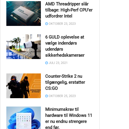
AMD Threadripper slår
tilbage: High-Perf CPU’er
udfordrer Intel
OKTOBER 23, 2023
6 GULD oplevelse at
vælge indendørs
udendørs
sikkerhedskameraer
JULI 23, 2021
Counter-Strike 2 nu
tilgængelig, erstatter
CS:GO
OKTOBER 25, 2023
Minimumskrav til
hardware til Windows 11
er nu endnu strengere
end før.