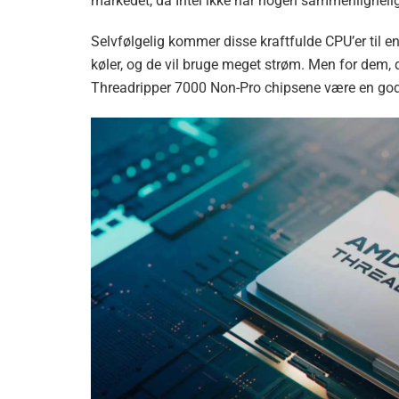
markedet, da Intel ikke har nogen sammenlignelig
Selvfølgelig kommer disse kraftfulde CPU’er til e
køler, og de vil bruge meget strøm. Men for dem, 
Threadripper 7000 Non-Pro chipsene være en go