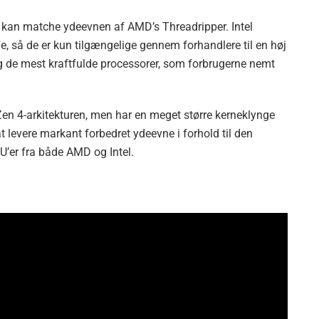
er kan matche ydeevnen af ​​AMD’s Threadripper. Intel
ne, så de er kun tilgængelige gennem forhandlere til en høj
ig de mest kraftfulde processorer, som forbrugerne nemt
Zen 4-arkitekturen, men har en meget større kerneklynge
t levere markant forbedret ydeevne i forhold til den
’er fra både AMD og Intel.