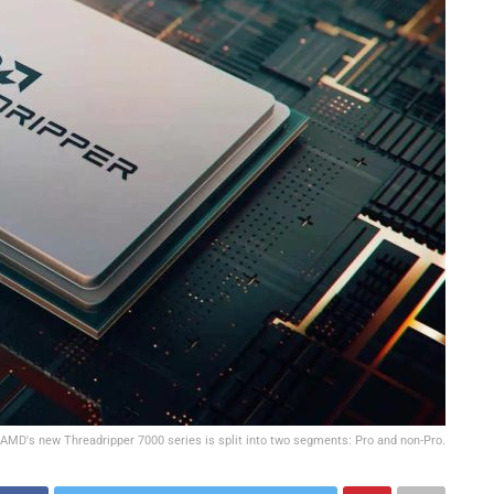
AMD's new Threadripper 7000 series is split into two segments: Pro and non-Pro.