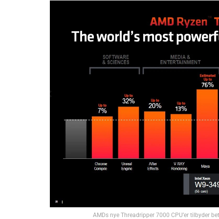
AMDs nye Threadripper 7000 CPU’er tilbyder betyd