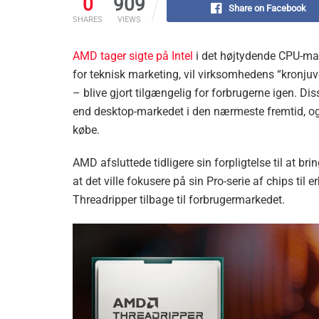
0
909
Share on Facebook
SHARES
VIEWS
AMD tager sigte på Intel
i det højtydende CPU-mar
for teknisk marketing, vil virksomhedens “kronju
– blive gjort tilgængelig for forbrugerne igen. Diss
end desktop-markedet i den nærmeste fremtid, og
købe.
AMD afsluttede tidligere sin forpligtelse til at b
at det ville fokusere på sin Pro-serie af chips ti
Threadripper tilbage til forbrugermarkedet.