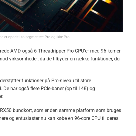
 er opdelt i to segmenter: Pro og ikke-Pro.
rede AMD også 6 Threadripper Pro CPU’er med 96 kerner
 mod virksomheder, da de tilbyder en række funktioner, der
rstøtter funktioner på Pro-niveau til store
 De har også flere PCIe-baner (op til 148) og
r.
t TRX50 bundkort, som er den samme platform som bruges
amere og entusiaster nu kan købe en 96-core CPU til deres