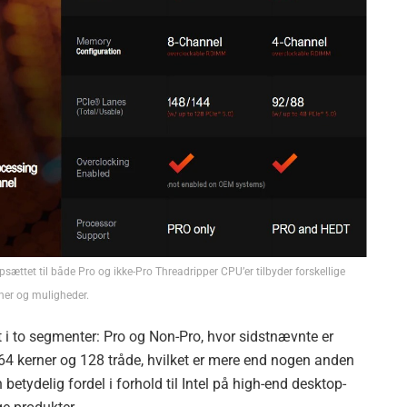
ættet til både Pro og ikke-Pro Threadripper CPU’er tilbyder forskellige
ner og muligheder.
 i to segmenter: Pro og Non-Pro, hvor sidstnævnte er
 64 kerner og 128 tråde, hvilket er mere end nogen anden
etydelig fordel i forhold til Intel på high-end desktop-