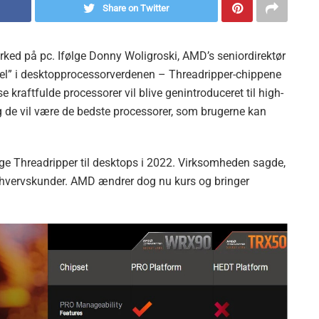
Share on Twitter
ked på pc. Ifølge Donny Woligroski, AMD’s seniordirektør
vel” i desktopprocessorverdenen – Threadripper-chippene
e kraftfulde processorer vil blive genintroduceret til high-
 de vil være de bedste processorer, som brugerne kan
ringe Threadripper til desktops i 2022. Virksomheden sagde,
l erhvervskunder. AMD ændrer dog nu kurs og bringer