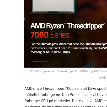
WRX90-chipsættet til Threadripper Pro CPU’er og TRX50-chips
funktio
AMDs nye Threadripper 7000-serie vil blive opdelt
målrettet forbrugerne. Non-Pro chipsene vil have
forbruger-CPU på markedet. Dette vil give AMD en b