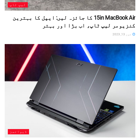
لیپ ٹاپ
15in MacBook Air کا جائزہ لیں: ایپل کا بہترین
کنزیومر لیپ ٹاپ، اب بڑا اور بہتر
جون 13, 2023
ڈیوائسز