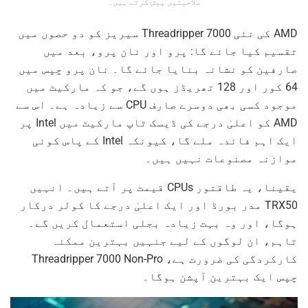
صلاحیتیں پیش کرتے ہیں۔
AMD کی نئی Threadripper 7000 سیریز کو دو حصوں میں
تقسیم کیا جائے گا: پرو اور نان پرو، بعد میں
صارفین کو نشانہ بنایا جائے گا۔ نان پرو چپس میں
64 کور اور 128 تھریڈز ہوں گے، جو کہ مارکیٹ میں
موجود کسی بھی دوسرے صارف CPU سے زیادہ ہے۔ اس سے
AMD کو اعلیٰ درجے کی ڈیسک ٹاپ مارکیٹ میں Intel پر
ایک اہم فائدہ ملے گا، کیونکہ Intel کے پاس کوئی
موازنہ مصنوعات نہیں ہیں۔
یقینا، یہ طاقتور CPUs قیمت پر آتے ہیں۔ انہیں
TRX50 مدر بورڈ اور ایک اعلیٰ درجے کا کولر درکار
ہوگا، اور وہ بہت زیادہ بجلی استعمال کریں گے۔
تاہم، ان لوگوں کے لیے جنہیں بہترین ممکنہ
کارکردگی کی ضرورت ہے، Threadripper 7000 Non-Pro
چپس ایک بہترین آپشن ہوگا۔