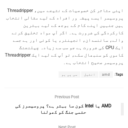
اپنی متاثر کن خصوصیات کے نتیجے میں، Threadripper
پروسیسر ایسے پیشہ ور افراد کے لیے مثالی انتخاب
ہیں جنہیں اپنے کام کے بوجھ کے لیے بہترین
کارکردگی کی ضرورت ہے۔ اگر آپ مواد تخلیق کرنے
والے، سائنسدان، انجینئر، یا کوئی اور ہے جسے
ایک CPU کی ضرورت ہے جو سب سے زیادہ چیلنجنگ
کاموں کو سنبھال سکے، تو آپ کے لیے ایک Threadripper
پروسیسر صحیح انتخاب ہے۔
Tags:
amd
انٹیل
سی پی یو
Previous Post
AMD یا Intel کون سا بہتر ہے؟ پروسیسرز کی
حتمی جنگ کو کھولنا
Next Post