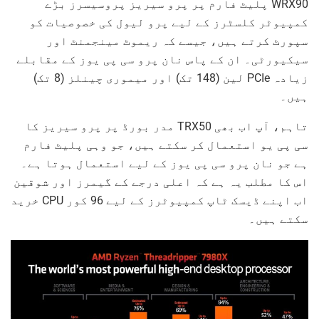
WRX90 پلیٹ فارم پر پرو سیریز پروسیسرز بڑے
کمپیوٹر کلسٹرز کے لیے پرو لیول کی خصوصیات کو
سپورٹ کرتے ہیں، جیسے کہ ریموٹ مینجمنٹ اور
سیکیورٹی۔ ان کے پاس نان پرو سی پی یوز کے مقابلے
زیادہ PCIe لین (148 تک) اور میموری چینلز (8 تک)
ہیں۔
تاہم، آپ اب بھی TRX50 مدر بورڈ پر پرو سیریز کا
سی پی یو استعمال کر سکتے ہیں، جو وہی پلیٹ فارم
ہے جو نان پرو سی پی یوز کے لیے استعمال ہوتا ہے۔
اس کا مطلب یہ ہے کہ اعلی درجے کے گیمرز اور شوقین
اب اپنے ڈیسک ٹاپ کمپیوٹرز کے لیے 96 کور CPU خرید
سکتے ہیں۔