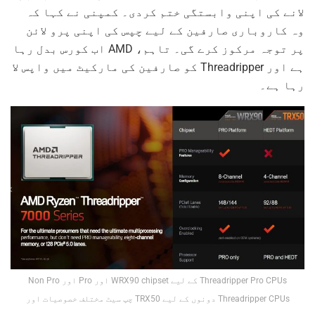
لانے کی اپنی وابستگی ختم کردی۔ کمپنی نے کہا کہ
وہ کاروباری صارفین کے لیے چپس کی اپنی پرو لائن
پر توجہ مرکوز کرے گی۔ تاہم، AMD اب کورس بدل رہا
ہے اور Threadripper کو صارفین کی مارکیٹ میں واپس لا
رہا ہے۔
Threadripper Pro CPUs کے لیے WRX90 chipset اور Pro اور Non Pro
Threadripper CPUs دونوں کے لیے TRX50 چپ سیٹ مختلف خصوصیات اور