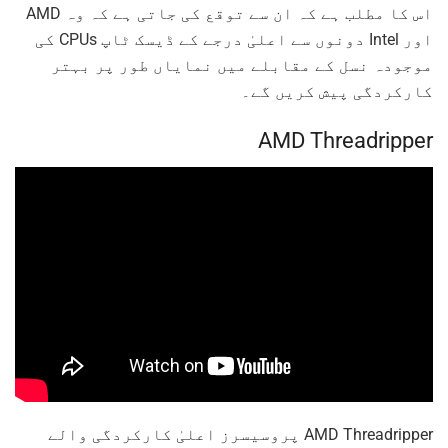
اس کا مطلب ہے کہ ان سے توقع کی جاتی ہے کہ وہ AMD
اور Intel دونوں سے اعلیٰ درجے کے ڈیسک ٹاپ CPUs کی
موجودہ نسل کے مقابلے میں نمایاں طور پر بہتر
کارکردگی پیش کریں گے۔
AMD Threadripper
AMD Threadripper پروسیسرز اعلیٰ کارکردگی والے