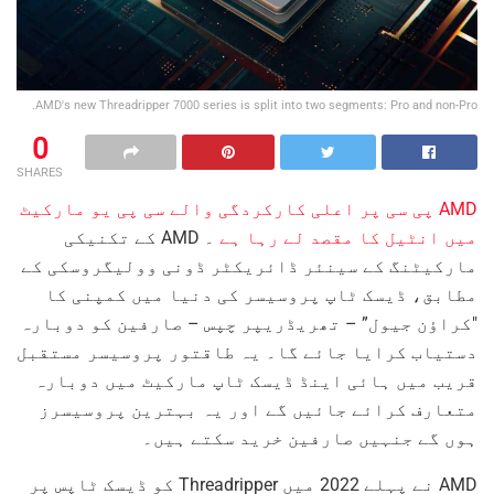
AMD's new Threadripper 7000 series is split into two segments: Pro and non-Pro.
0
SHARES
AMD پی سی پر اعلی کارکردگی والے سی پی یو مارکیٹ
میں انٹیل کا مقصد لے رہا ہے
۔ AMD کے تکنیکی
مارکیٹنگ کے سینئر ڈائریکٹر ڈونی وولیگروسکی کے
مطابق، ڈیسک ٹاپ پروسیسر کی دنیا میں کمپنی کا
"کراؤن جیول” – تھریڈریپر چپس – صارفین کو دوبارہ
دستیاب کرایا جائے گا۔ یہ طاقتور پروسیسر مستقبل
قریب میں ہائی اینڈ ڈیسک ٹاپ مارکیٹ میں دوبارہ
متعارف کرائے جائیں گے اور یہ بہترین پروسیسرز
ہوں گے جنہیں صارفین خرید سکتے ہیں۔
AMD نے پہلے 2022 میں Threadripper کو ڈیسک ٹاپس پر