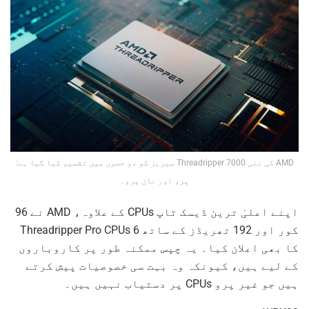
AMD کی نئی Threadripper 7000 سیریز کو دو حصوں میں تقسیم کیا گیا ہے:
پرو اور نان پرو۔
اپنے اعلیٰ ترین ڈیسک ٹاپ CPUs کے علاوہ، AMD نے 96
کور اور 192 تھریڈز کے ساتھ 6 Threadripper Pro CPUs
کا بھی اعلان کیا۔ یہ چپس ممکنہ طور پر کاروباروں
کے لیے ہیں، کیونکہ وہ بہت سی خصوصیات پیش کرتے
ہیں جو غیر پرو CPUs پر دستیاب نہیں ہیں۔