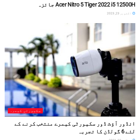
Acer Nitro 5 Tiger 2022 i5 12500H جائزہ
اکتوبر 23, 2023
سکیورٹی کیمرہ
انڈور آؤٹ ڈور سکیورٹی کیمرے منتخب کرنے کے
لئے 6 گولڈن کا تجربہ