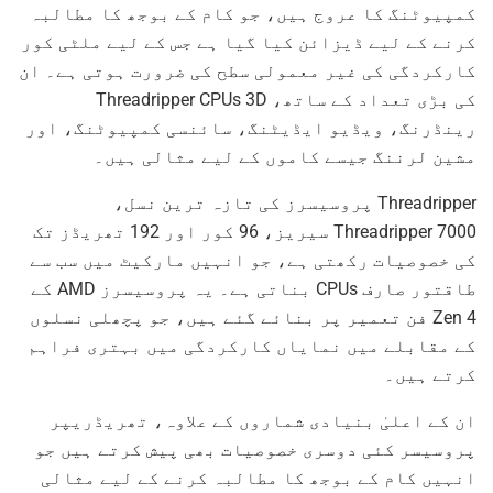
کمپیوٹنگ کا عروج ہیں، جو کام کے بوجھ کا مطالبہ
کرنے کے لیے ڈیزائن کیا گیا ہے جس کے لیے ملٹی کور
کارکردگی کی غیر معمولی سطح کی ضرورت ہوتی ہے۔ ان
کی بڑی تعداد کے ساتھ، Threadripper CPUs 3D
رینڈرنگ، ویڈیو ایڈیٹنگ، سائنسی کمپیوٹنگ، اور
مشین لرننگ جیسے کاموں کے لیے مثالی ہیں۔
Threadripper پروسیسرز کی تازہ ترین نسل،
Threadripper 7000 سیریز، 96 کور اور 192 تھریڈز تک
کی خصوصیات رکھتی ہے، جو انہیں مارکیٹ میں سب سے
طاقتور صارف CPUs بناتی ہے۔ یہ پروسیسرز AMD کے
Zen 4 فن تعمیر پر بنائے گئے ہیں، جو پچھلی نسلوں
کے مقابلے میں نمایاں کارکردگی میں بہتری فراہم
کرتے ہیں۔
ان کے اعلیٰ بنیادی شماروں کے علاوہ، تھریڈریپر
پروسیسر کئی دوسری خصوصیات بھی پیش کرتے ہیں جو
انہیں کام کے بوجھ کا مطالبہ کرنے کے لیے مثالی