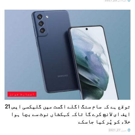
جولائی 23, 2021
اسمارٹ فونز
توقع ہے کہ سام سنگ اگلے اگست میں گلیکسی ایس 21
ایف ای لانچ کرے گا تاکہ کہکشاں نوٹ سے بچا ہوا
خلاء کو پُر کیا جاسکے
جون 27, 2021