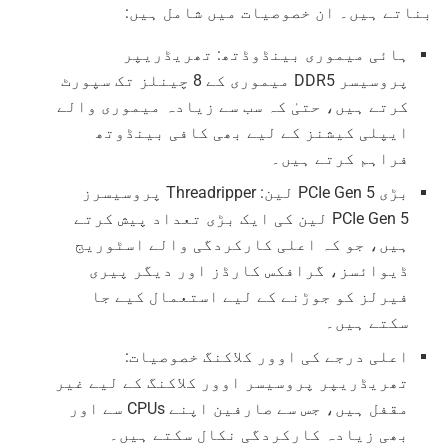
بناتے ہیں۔ ان خصوصیات میں شامل ہیں:
ہائی میموری بینڈوڈتھ: تھریڈریپر
پروسیسر DDR5 میموری کے 8 چینلز تک سپورٹ
کرتے ہیں، حتیٰ کہ سب سے زیادہ میموری والے
ایپلی کیشنز کے لیے بھی کافی بینڈوتھ
فراہم کرتے ہیں۔
بڑی PCIe Gen 5 لین: Threadripper پروسیسرز
PCIe Gen 5 لین کی ایک بڑی تعداد پیش کرتے
ہیں، جو کہ اعلی کارکردگی والے اسٹوریج
ڈیوائسز، گرافکس کارڈز اور دیگر پیری
فیرلز کو جوڑنے کے لیے استعمال کیے جا
سکتے ہیں۔
اعلی درجے کی اوور کلاکنگ خصوصیات:
تھریڈریپر پروسیسر اوور کلاکنگ کے لیے غیر
مقفل ہیں، جس سے صارفین اپنے CPUs سے اور
بھی زیادہ کارکردگی نکال سکتے ہیں۔