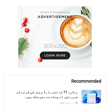
Recommended
ونڈوز 11 کے لئے ہارڈ ویئر کی کم سے کم
ضرورتیں اب پہلے سے بھی سخت ہیں۔
جون 27, 2021