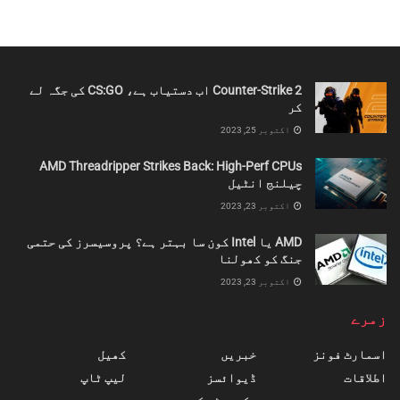
Counter-Strike 2 اب دستیاب ہے، CS:GO کی جگہ لے
کر
اکتوبر 25, 2023
AMD Threadripper Strikes Back: High-Perf CPUs
چیلنج انٹیل
اکتوبر 23, 2023
AMD یا Intel کون سا بہتر ہے؟ پروسیسرز کی حتمی
جنگ کو کھولنا
اکتوبر 23, 2023
زمرے
اسمارٹ فونز
خبریں
کھیل
اطلاقات
ڈیوائسز
لیپ ٹاپ