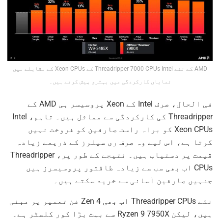
AMD کے نئے Threadripper 7000 CPUs Intel کے Xeon CPUs کے مقابلے میں
نمایاں کارکردگی میں بہتری پیش کرتے ہیں۔
فی الحال، صرف Intel کے Xeon پروسیسر ہی AMD کے
Threadripper کی کارکردگی سے مماثل ہیں۔ تاہم، Intel
Xeon CPUs کو براہ راست صارفین کو فروخت نہیں
کرتا ہے، اس لیے وہ صرف ری سیلرز کے ذریعے زیادہ
قیمت پر دستیاب ہیں۔ نتیجے کے طور پر، Threadripper
CPUs اب بھی سب سے زیادہ طاقتور پروسیسرز ہیں
جنہیں صارفین آسانی سے خرید سکتے ہیں۔
نئے Threadripper CPUs اب بھی Zen 4 فن تعمیر پر مبنی
ہیں، لیکن Ryzen 9 7950X سے بہت بڑا کور کلسٹر ہے۔