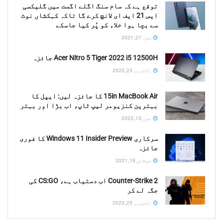
توقع ہے کہ سام سنگ اگلے اگست میں گلیکسی
ایس 21 ایف ای لانچ کرے گا تاکہ کہکشاں نوٹ
سے بچا ہوا خلاء کو پُر کیا جاسکے
جون 27, 2021
Acer Nitro 5 Tiger 2022 i5 12500H جائزہ
اکتوبر 23, 2023
15in MacBook Air کا جائزہ لیں: ایپل کا
بہترین کنزیومر لیپ ٹاپ، اب بڑا اور بہتر
جون 13, 2023
سرکاری Windows 11 Insider Preview کا فوری
جائزہ
جولائی 19, 2021
Counter-Strike 2 اب دستیاب ہے، CS:GO کی
جگہ لے کر
اکتوبر 25, 2023