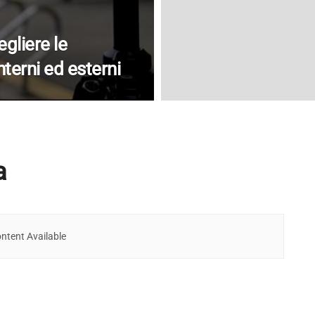
gliere le
terni ed esterni
a
ntent Available