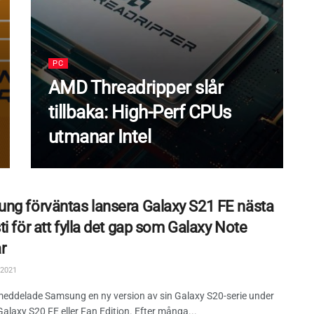
PC
AMD Threadripper slår
tillbaka: High-Perf CPUs
utmanar Intel
ng förväntas lansera Galaxy S21 FE nästa
i för att fylla det gap som Galaxy Note
r
 2021
meddelade Samsung en ny version av sin Galaxy S20-serie under
alaxy S20 FE eller Fan Edition. Efter många...