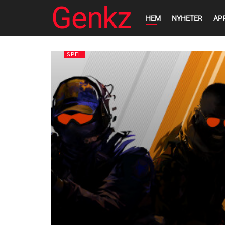
Genkz
HEM
NYHETER
AP
SPEL