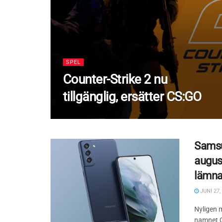
SPEL
Counter-Strike 2 nu
tillgänglig, ersätter CS:GO
Samsu
august
lämna
JUNI 27,
Nyligen 
namnet G