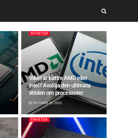
NYHETER
Vilket är bättre AMD eller
Intel? Avslöja den ultimata
striden om processorer
OKTOBER 23, 2023
ENHETER