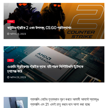
গেমস
কাউন্টার-স্ট্রাইক 2 এখন উপলব্ধ, CS:GO প্রতিস্থাপন
অক্টোবর 25, 2023
পিসি
এএমডি থ্রিড্রিপার স্ট্রাইক ব্যাক: হাই-পারফ সিপিইউগুলি ইন্টেলকে
চ্যালেঞ্জ করে
অক্টোবর 23, 2023
গ্যালাক্সি নোটের শূন্যস্থান পূরণ করতে আগামী আগস্টে স্যামসুঙ
গ্যালাক্সি এস 21 এফই চালু করবে বলে আশা করা হচ্ছে