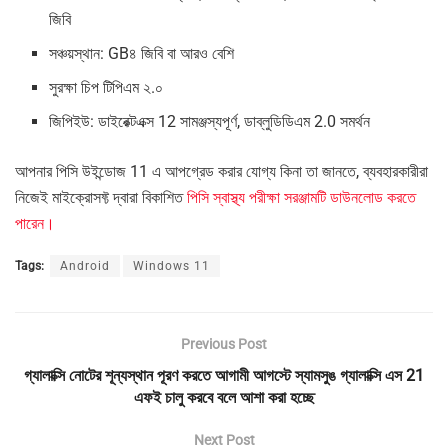
জিবি
সঞ্চয়স্থান: GB৪ জিবি বা আরও বেশি
সুরক্ষা চিপ টিপিএম ২.০
জিপিইউ: ডাইরেক্টএক্স 12 সামঞ্জস্যপূর্ণ, ডাব্লুডিডিএম 2.0 সমর্থন
আপনার পিসি উইন্ডোজ 11 এ আপগ্রেড করার যোগ্য কিনা তা জানতে, ব্যবহারকারীরা
নিজেই মাইক্রোসফ্ট দ্বারা বিকাশিত
পিসি স্বাস্থ্য পরীক্ষা সরঞ্জামটি ডাউনলোড করতে
পারেন।
Tags:
Android
Windows 11
Previous Post
গ্যালাক্সি নোটের শূন্যস্থান পূরণ করতে আগামী আগস্টে স্যামসুঙ গ্যালাক্সি এস 21
এফই চালু করবে বলে আশা করা হচ্ছে
Next Post