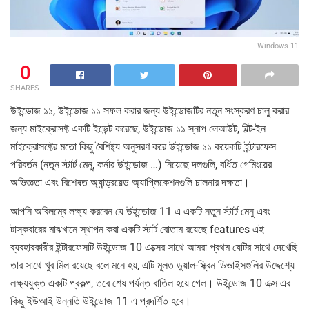
Windows 11
0
SHARES
উইন্ডোজ ১১, উইন্ডোজ ১১ সফল করার জন্য উইন্ডোজটির নতুন সংস্করণ চালু করার
জন্য মাইক্রোসফ্ট একটি ইভেন্ট করেছে, উইন্ডোজ ১১ স্নাপ লেআউট, বিল্ট-ইন
মাইক্রোসফ্টের মতো কিছু বৈশিষ্ট্য অনুসরণ করে উইন্ডোজ ১১ কয়েকটি ইন্টারফেস
পরিবর্তন (নতুন স্টার্ট মেনু, কর্নার উইন্ডোজ …) নিয়েছে দলগুলি, বর্ধিত গেমিংয়ের
অভিজ্ঞতা এবং বিশেষত অ্যান্ড্রয়েড অ্যাপ্লিকেশনগুলি চালনার দক্ষতা।
আপনি অবিলম্বে লক্ষ্য করবেন যে উইন্ডোজ 11 এ একটি নতুন স্টার্ট মেনু এবং
টাস্কবারের মাঝখানে স্থাপন করা একটি স্টার্ট বোতাম রয়েছে features এই
ব্যবহারকারীর ইন্টারফেসটি উইন্ডোজ 10 এক্সের সাথে আমরা প্রথম যেটির সাথে দেখেছি
তার সাথে খুব মিল রয়েছে বলে মনে হয়, এটি মূলত ডুয়াল-স্ক্রিন ডিভাইসগুলির উদ্দেশ্যে
লক্ষ্যযুক্ত একটি প্রকল্প, তবে শেষ পর্যন্ত বাতিল হয়ে গেল। উইন্ডোজ 10 এক্স এর
কিছু ইউআই উন্নতি উইন্ডোজ 11 এ প্রদর্শিত হবে।