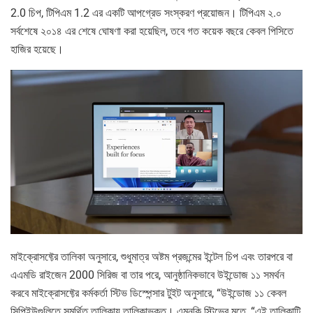
2.0 চিপ, টিপিএম 1.2 এর একটি আপগ্রেড সংস্করণ প্রয়োজন। টিপিএম ২.০
সর্বশেষে ২০১৪ এর শেষে ঘোষণা করা হয়েছিল, তবে গত কয়েক বছরে কেবল পিসিতে
হাজির হয়েছে।
মাইক্রোসফ্টের তালিকা অনুসারে, শুধুমাত্র অষ্টম প্রজন্মের ইন্টেল চিপ এবং তারপরে বা
এএমডি রাইজেন 2000 সিরিজ বা তার পরে, আনুষ্ঠানিকভাবে উইন্ডোজ ১১ সমর্থন
করবে মাইক্রোসফ্টের কর্মকর্তা স্টিভ ডিস্পেন্সার টুইট অনুসারে, “উইন্ডোজ ১১ কেবল
সিপিইউগুলিতে সমর্থিত তালিকায় তালিকাভুক্ত। এমনকি স্টিভের মতে, “এই তালিকাটি