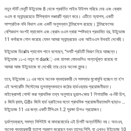
নতুন স্টার্ট মেনুটি উইন্ডোজ 8 থেকে প্রবর্তিত লাইভ টাইলস সরিয়ে দেয় এবং ক্রোম
ওএস বা অ্যান্ড্রয়েডে টিপিক্যাল লঞ্চারটি গ্রহণ করে। এটিতে অ্যাপস, একটি
সাম্প্রতিক নথি বিভাগ এবং একটি অনুসন্ধান ইন্টারফেস রয়েছে। ইন্টারফেসের
বেশিরভাগ অংশই ম্যাকোস এবং ক্রোম ওএস দ্বারা স্পষ্টভাবে প্রভাবিত হয়, উইন্ডোজ
11 কর্নারকে গোল করেছে যেমন আমরা অ্যান্ড্রয়েড এবং আইওএস উভয়ই দেখেছি।
উইন্ডোজ ডিরেক্টর প্যানোস পানে বলেছেন, “দলটি প্রতিটি বিবরণ নিয়ে আচ্ছন্ন।
উইন্ডোজ ১১-এ নতুন গা dark় এবং হালকা মোডগুলিও অন্তর্ভুক্ত রয়েছে যা
আমরা আজ উইন্ডোজে যা দেখেছি তার চেয়ে অনেক সুন্দর।
তবে, উইন্ডোজ ১১ এর সাথে অনেক ব্যবহারকারী যে সমস্যার মুখোমুখি হচ্ছেন তা হ'ল
এই অপারেটিং সিস্টেমের তুলনামূলকভাবে কঠোর হার্ডওয়্যার প্রয়োজনীয়তা।
মাইক্রোসফ্ট পোস্ট করা প্রাথমিক তথ্য অনুসারে ডুয়াল-কোর 1 গিগাহার্টজ -৪-বিট চিপ,
৪ জিবি র‌্যাম, GB৪ জিবি হার্ড ড্রাইভের মতো প্রাথমিক প্রয়োজনীয়তাগুলি ছাড়াও …
উইন্ডোজ 11 এর জন্য একটি টিপিএম 1.2 সুরক্ষা চিপও প্রয়োজন।
দুর্ভাগ্যক্রমে, সমস্ত সিপিইউ বা মাদারবোর্ডের এই চিপটি অন্তর্নির্মিত নয়। অতএব,
অনেক ব্যবহারকারী হতাশা প্রকাশ করেছেন যখন তাদের পিসি, যা এখনও উইন্ডোজ 10