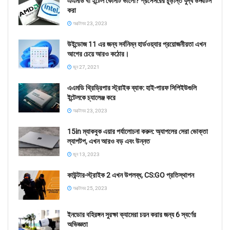
এএমডি বা ইন্টেল কোনটি ভালো? প্রসেসরের চূড়ান্ত যুদ্ধ উদ্ঘাটন
করা
অক্টোবর 23, 2023
উইন্ডোজ 11 এর জন্য সর্বনিম্ন হার্ডওয়্যার প্রয়োজনীয়তা এখন
আগের চেয়ে আরও কঠোর।
জুন 27, 2021
এএমডি থ্রিড্রিপার স্ট্রাইক ব্যাক: হাই-পারফ সিপিইউগুলি
ইন্টেলকে চ্যালেঞ্জ করে
অক্টোবর 23, 2023
15in ম্যাকবুক এয়ার পর্যালোচনা করুন: অ্যাপলের সেরা ভোক্তা
ল্যাপটপ, এখন আরও বড় এবং উন্নত
জুন 13, 2023
কাউন্টার-স্ট্রাইক 2 এখন উপলব্ধ, CS:GO প্রতিস্থাপন
অক্টোবর 25, 2023
ইনডোর বহিরঙ্গন সুরক্ষা ক্যামেরা চয়ন করার জন্য 6 স্বর্ণের
অভিজ্ঞতা