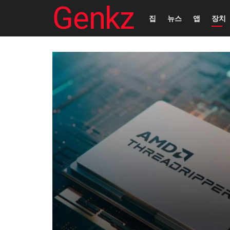
Genkz
집
뉴스
앱
장치