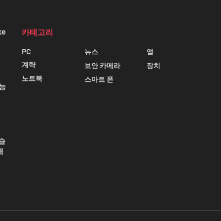
ke
카테고리
PC
뉴스
앱
계략
보안 카메라
장치
노트북
스마트 폰
성능
습
해